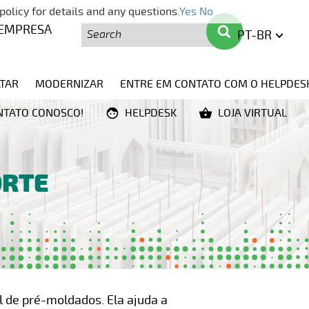
policy for details and any questions.
Yes
No
Pesquisa
Pesquisa
EMPRESA
PT-BR
ENGLIS
TAR
MODERNIZAR
ENTRE EM CONTATO COM O HELPDES
NTATO CONOSCO!
HELPDESK
LOJA VIRTUAL
ORTE
 de pré-moldados. Ela ajuda a