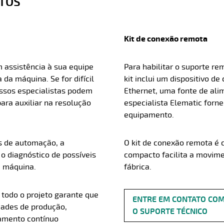
OTOS
Kit de conexão remota
 assistência à sua equipe
Para habilitar o suporte re
a máquina. Se for difícil
kit inclui um dispositivo 
ossos especialistas podem
Ethernet, uma fonte de ali
ra auxiliar na resolução
especialista Elematic forn
equipamento.
es de automação, a
O kit de conexão remota é 
 o diagnóstico de possíveis
compacto facilita a movime
a máquina.
fábrica.
 todo o projeto garante que
ENTRE EM CONTATO CO
dades de produção,
O SUPORTE TÉCNICO
mento contínuo