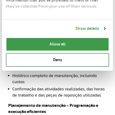
information that you’ve provided to them or that
Visibilidade clara de todo o seu escopo de
they’ve collected from your use of their services.
manutenção
You can change cookie preferences from the
Gestão da Manutenção – Controle estruturado da
Information about cookies
link from the bottom of
manutenção
Show details
the page.
Padronizar e acompanhar todas as atividades de
Allow all
manutenção:
Deny
Programas de manutenção para máquinas
individuais
Histórico completo de manutenção, incluindo
custos
Confirmação das atividades realizadas, das horas
de trabalho e das peças de reposição utilizadas
Planejamento de manutenção – Programação e
execução eficientes