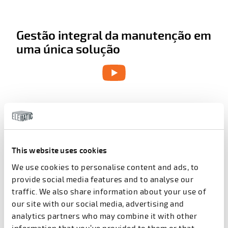
Gestão integral da manutenção em
uma única solução
Visão geral da manutenção – Visibilidade completa
da máquina
This website uses cookies
Tenha uma visão geral completa do seu
equipamento de produção:
We use cookies to personalise content and ads, to
provide social media features and to analyse our
traffic. We also share information about your use of
Registro centralizado de todas as máquinas de
our site with our social media, advertising and
produção
analytics partners who may combine it with other
Acesso a detalhes e manuais de cada máquina