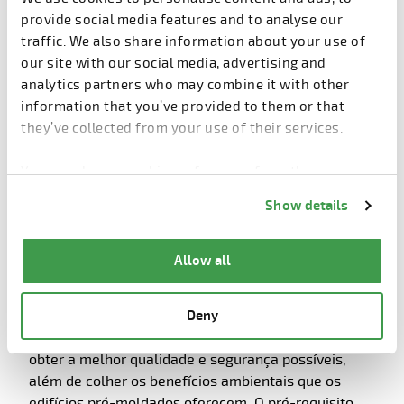
Baixe sua cópia gratuita agora!
provide social media features and to analyse our
traffic. We also share information about your use of
our site with our social media, advertising and
analytics partners who may combine it with other
DOWNLOAD
information that you’ve provided to them or that
they’ve collected from your use of their services.
You can change cookie preferences from the
Information about cookies
link from the bottom of
Manual de projeto de pré-
Show details
the page.
moldados: Simplificando a
construção moderna
Allow all
Ao fazer a transição para um edifício pré-moldado
Deny
moderno e industrializado, podemos reduzir o tempo
de construção em 50%, cortar custos em 30% e
obter a melhor qualidade e segurança possíveis,
além de colher os benefícios ambientais que os
edifícios pré-moldados oferecem. O pré-requisito