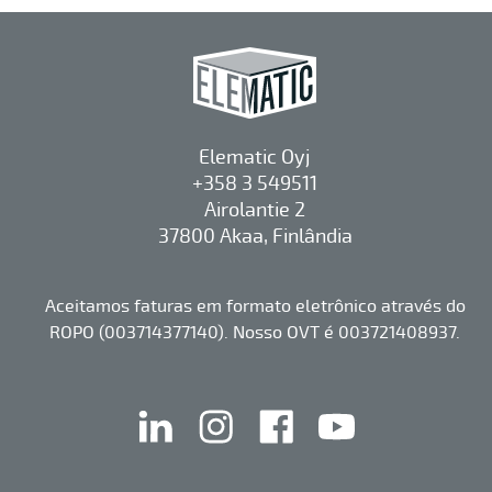
Elematic Oyj
+358 3 549511
Airolantie 2
37800 Akaa, Finlândia
Aceitamos faturas em formato eletrônico através do
ROPO (003714377140). Nosso OVT é 003721408937.
linkedin
instagram
facebook
youtube