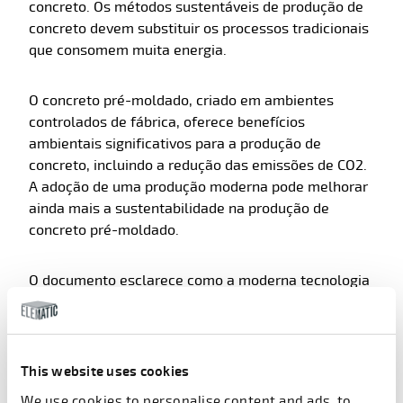
concreto. Os métodos sustentáveis de produção de
concreto devem substituir os processos tradicionais
que consomem muita energia.
O concreto pré-moldado, criado em ambientes
controlados de fábrica, oferece benefícios
ambientais significativos para a produção de
concreto, incluindo a redução das emissões de CO2.
A adoção de uma produção moderna pode melhorar
ainda mais a sustentabilidade na produção de
concreto pré-moldado.
O documento esclarece como a moderna tecnologia
de concreto pré-moldado pode
reduzir as emissões
de dióxido de carbono na produção de núcleos ocos
em impressionantes 35%
em comparação com as
soluções convencionais.
This website uses cookies
We use cookies to personalise content and ads, to