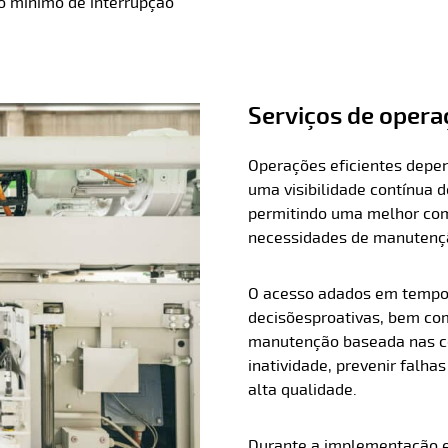
 mínimo de interrupção
Serviços de oper
Operações eficientes depe
uma visibilidade contínua
permitindo uma melhor co
necessidades de manutençã
O acesso a
dados em tempo r
decisões
proativas
, bem co
manutenção baseada nas con
inatividade, prevenir falha
alta qualidade.
Durante a implementação e