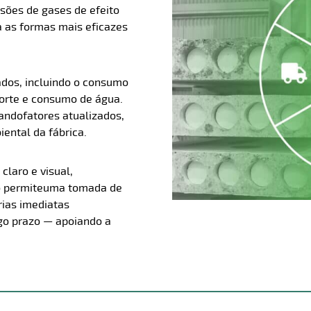
sões de gases de efeito
a as formas mais eficazes
ados, incluindo o consumo
porte e consumo de água.
zando
fatores atualizados,
ental da fábrica.
laro e visual,
 permite
uma tomada de
rias imediatas
go prazo — apoiando a