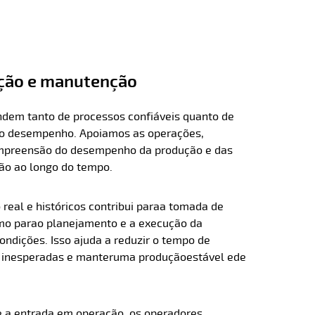
ação e manutenção
ndem tanto de processos confiáveis quanto de
 do desempenho. Apoiamos as operações,
mpreensão do desempenho da produção e das
o ao longo do tempo.
eal e históricos contribui para
a tomada de
mo para
o planejamento e a execução da
dições. Isso ajuda a reduzir o tempo de
s inesperadas e manter
uma produção
estável e
de
 a entrada em operação, os operadores