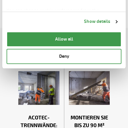
Acotec SEMI
You can change cookie preferences from the
Information about cookies
link from the bottom of
Show details
the page.
Allow all
VERBUNDENE BLOGS
Deny
ACOTEC-
MONTIEREN SIE
TRENNWÄNDE:
BIS ZU 90 M²