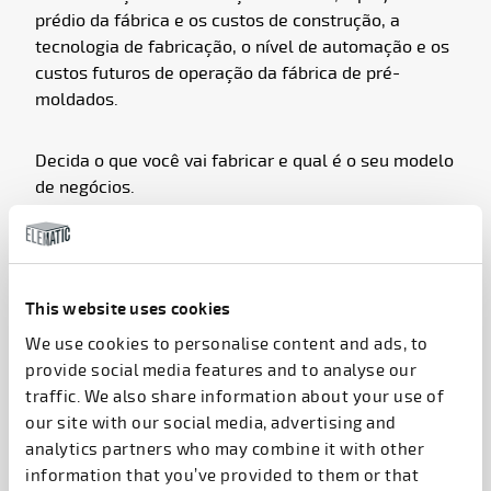
prédio da fábrica e os custos de construção, a
tecnologia de fabricação, o nível de automação e os
custos futuros de operação da fábrica de pré-
moldados.
Decida o que você vai fabricar e qual é o seu modelo
de negócios.
Você deve começar com uma única linha ou
construir uma planta completa?
Você deseja se especializar em produtos
This website uses cookies
específicos, como elementos de parede ou piso,
We use cookies to personalise content and ads, to
ou planeja produzir uma linha completa de
provide social media features and to analyse our
produtos pré-moldados?
traffic. We also share information about your use of
Vocês devem expandir a produção no futuro?
our site with our social media, advertising and
Sua empresa combinará a produção de pré-
analytics partners who may combine it with other
moldados e a construção de pré-moldados?
information that you’ve provided to them or that