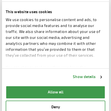
PRO Wall
This website uses cookies
We use cookies to personalise content and ads, to
provide social media features and to analyse our
traffic. We also share information about your use of
our site with our social media, advertising and
analytics partners who may combine it with other
Produtos pré-moldados
information that you’ve provided to them or that
they’ve collected from your use of their services.
You can change cookie preferences from the
Information about cookies
link from the bottom of
Show details
the page.
Allow all
Deny
Parede sanduíche
Painel de