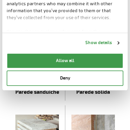
analytics partners who may combine it with other
information that you’ve provided to them or that
Produtos pré-moldados
they’ve collected from your use of their services.
You can change cookie preferences from the
Information about cookies
link from the bottom of
Show details
the page.
Allow all
Deny
Parede sanduíche
Parede sólida