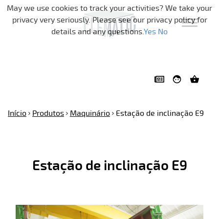
Pular a navegação
May we use cookies to track your activities? We take your
privacy very seriously. Please see our privacy policy for
details and any questions.
Yes
No
Início
Produtos
Maquinário
Estação de inclinação E9
Estação de inclinação E9