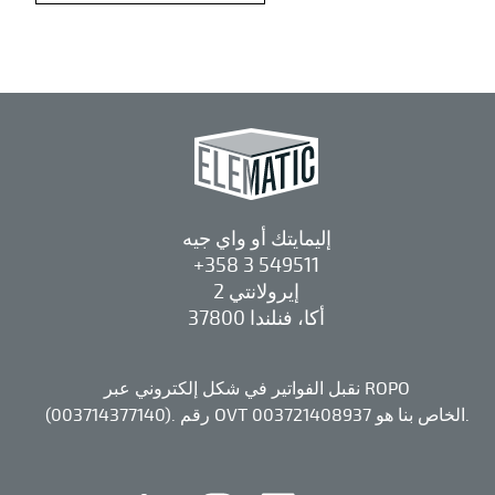
إليمايتك أو واي جيه
+358 3 549511
إيرولانتي 2
37800 أكا، فنلندا
نقبل الفواتير في شكل إلكتروني عبر ROPO
(003714377140). رقم OVT الخاص بنا هو 003721408937.