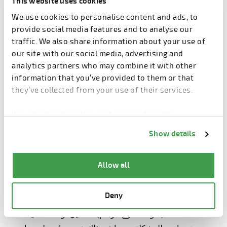
This website uses cookies
اختر "أسئلة شائعة" كموضوع
We use cookies to personalise content and ads, to
أدخل "طلب تسجيل دخول المستخدم" في خانة الموضوع
provide social media features and to analyse our
traffic. We also share information about your use of
سيتصل بك أحد خبراء مكتب الدعم الفني لتزويدك بتفاصيل
our site with our social media, advertising and
تسجيل الدخول.
analytics partners who may combine it with other
information that you’ve provided to them or that
they’ve collected from your use of their services.
You can change cookie preferences from the
قبل الاتصال بمكتب الدعم الفني
Information about cookies
link from the bottom of
Show details
the page.
إذا كنت تفضل الاتصال بنا، يرجى ملء النموذج أولاً، أو التأكد
من توفر المعلومات التالية في متناول يدك. فهذا يساعد
Allow all
خبرائنا على تشخيص المشكلة بسرعة ودقة أكبر.
Deny
نوع الآلة
تفاصيل لوحة الماكينة (النوع، أرقام TL و P)