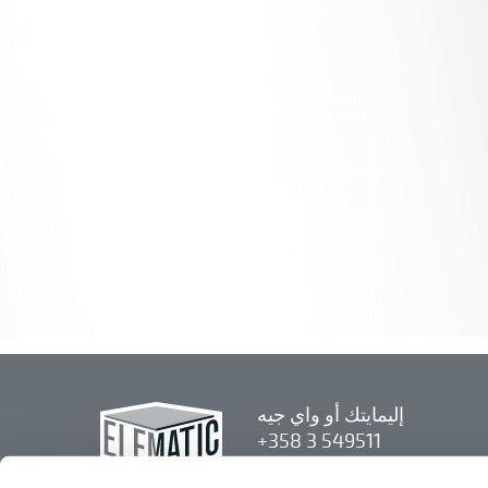
إليمايتك أو واي جيه
+358 3 549511
إيرولانتي 2