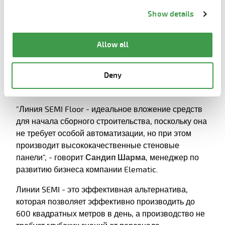
компаний BSBK. Он оснащен линией по
Information about cookies
link from the bottom of
Show details
производству пустотных плит Elematic SEMI с 4
the page.
станинами, экструдером и устройством для
подготовки пил, а также стеновой линией SEMI с 20
Allow all
наклонными столами KVT, 15 механическими
столами, лестничными формами и литейными
Deny
ваннами. Общий объем производимого бетона
составляет около 150 M3 в день.
"Линия SEMI Floor - идеальное вложение средств
для начала сборного строительства, поскольку она
не требует особой автоматизации, но при этом
производит высококачественные стеновые
панели", - говорит
Сандип Шарма
, менеджер по
развитию бизнеса компании Elematic.
Линии SEMI - это эффективная альтернатива,
которая позволяет эффективно производить до
600 квадратных метров в день, а производство не