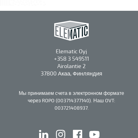
Elematic Oyj
+358 3 549511
Airolantie 2
37800 Акаа, Финляндия
Мы принимаем счета в электронном формате
через ROPO (003714377140). Наш OVT:
003721408937.
linkedin
instagram
facebook
youtube