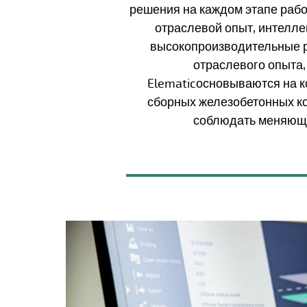
решения на каждом этапе рабо
отраслевой опыт, интелле
высокопроизводительные р
отраслевого опыта,
Elematicосновываются на к
сборных железобетонных ко
соблюдать меняющи