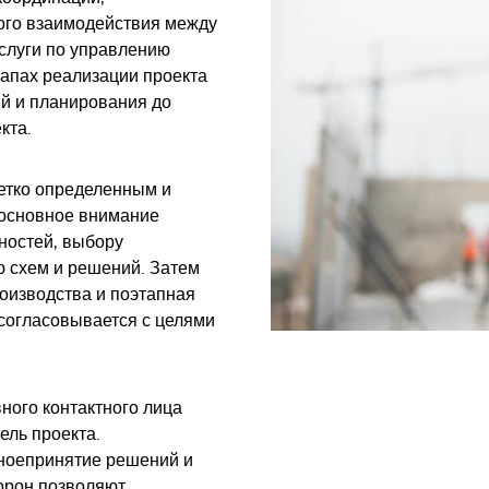
ого взаимодействия между
слуги по управлению
тапах реализации проекта
й и планирования до
екта.
четко определенным и
 основное внимание
ностей, выбору
ю схем и решений. Затем
оизводства и поэтапная
 согласовывается с целями
ного контактного лица
ель проекта.
ное
принятие решений и
торон позволяют