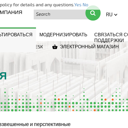
policy for details and any questions.
Yes
No
Поиск
Поиск
ОМПАНИЯ
RU
ENGLI
ЬТИРОВАТЬСЯ
МОДЕРНИЗИРОВАТЬ
СВЯЗАТЬСЯ С
ПОДДЕРЖКИ
И!
HELPDESK
ЭЛЕКТРОННЫЙ МАГАЗИН
Я
 взвешенные и перспективные