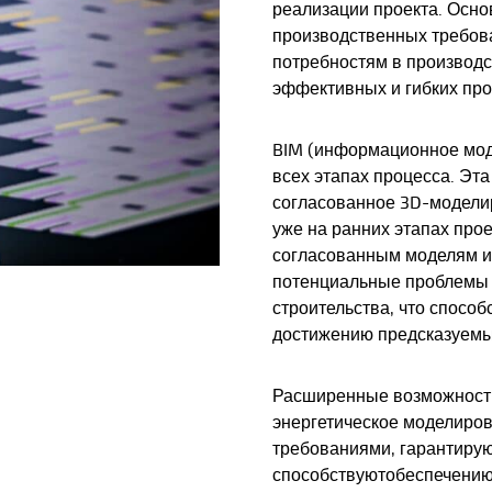
реализации проекта. Осно
производственных требов
потребностям в производ
эффективных и гибких про
BIM (информационное мод
всех этапах процесса. Эт
согласованное 3D-модели
уже на ранних этапах про
согласованным моделям и
потенциальные проблемы 
строительства, что спосо
достижению предсказуемы
Расширенные возможности
энергетическое моделиро
требованиями, гарантирую
способствуют
обеспечению