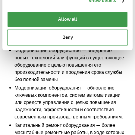
Show details
the page.
Проекты по модернизации могут варьироваться от
целенаправленных усовершенствований до более
комплексных преобразований оборудования.
Allow all
Elematic клиентам индивидуальные решения, в
том числе:
Deny
Модернизация оборудования — внедрение
новых технологий или функций в существующее
оборудование с целью повышения его
производительности и продления срока службы
без полной замены.
Модернизация оборудования — обновление
ключевых компонентов, систем автоматизации
или средств управления с целью повышения
надежности, эффективности и соответствия
современным производственным требованиям.
Капитальный ремонт оборудования — более
масштабные ремонтные работы, в ходе которых