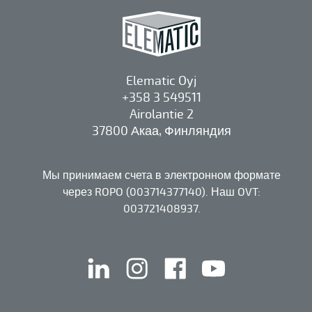
Elematic Oyj
+358 3 549511
Airolantie 2
37800 Акаа, Финляндия
Мы принимаем счета в электронном формате
через ROPO (003714377140). Наш OVT:
003721408937.
linkedin
instagram
facebook
youtube