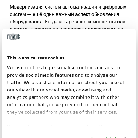
Модернизация систем автоматизации и цифровых
систем — ещё один важный аспект обновления
оборудования. Когда устаревшие компоненты или
системы управления перестают поддерживаться,
их замена обеспечивает надёжность и
совместимость с будущими версиями.
Профилактическая модернизация снижает риск
This website uses cookies
поломок, вызванных устаревшим оборудованием,
и защищает ваше предприятие от простоев из-за
We use cookies to personalise content and ads, to
отсутствия запасных частей.
provide social media features and to analyse our
traffic. We also share information about your use of
our site with our social media, advertising and
analytics partners who may combine it with other
information that you’ve provided to them or that
Решения по модернизации,
they’ve collected from your use of their services.
обновлению и капитальному
ремонту оборудования
You can change cookie preferences from the
Information about cookies
link from the bottom of