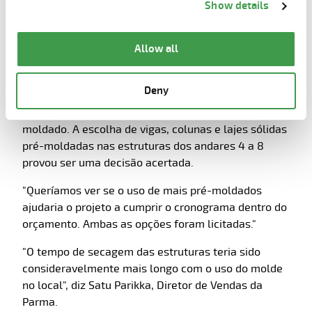
Show details
moldados
the page.
Originalmente, o núcleo do edifício foi projetado
Allow all
para ser construído usando o método cast-in-situ e
a fachada com elementos sanduíche com
Deny
isolamento de poliuretano. Ao longo do caminho, os
planos mudaram em favor do concreto pré-
moldado. A escolha de vigas, colunas e lajes sólidas
pré-moldadas nas estruturas dos andares 4 a 8
provou ser uma decisão acertada.
"Queríamos ver se o uso de mais pré-moldados
ajudaria o projeto a cumprir o cronograma dentro do
orçamento. Ambas as opções foram licitadas."
"O tempo de secagem das estruturas teria sido
consideravelmente mais longo com o uso do molde
no local", diz Satu Parikka, Diretor de Vendas da
Parma.