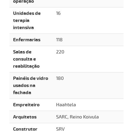
operação
Unidades de
16
terapia
intensiva
Enfermarias
118
Salas de
220
consulta e
reabilitação
Painéis de vidro
180
usados na
fachada
Empreiteiro
Haahtela
Arquitetos
SARC, Reino Koivula
Construtor
SRV