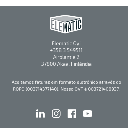
Elematic Oyj
+358 3 549511
Airolantie 2
37800 Akaa, Finlândia
Aceitamos faturas em formato eletrônico através do
ROPO (003714377140). Nosso OVT é 003721408937.
linkedin
instagram
facebook
youtube