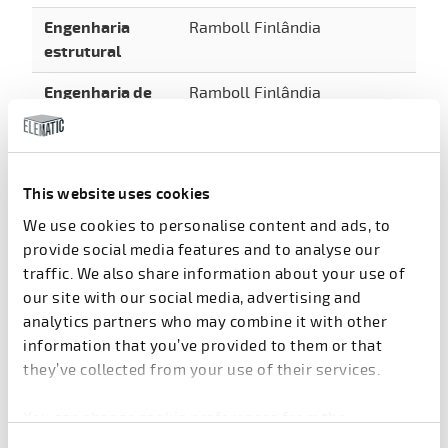
Engenharia
Ramboll Finlândia
estrutural
Engenharia de
Ramboll Finlândia
HVAC&A
Engenharia
Granlund Oy
elétrica
This website uses cookies
Coordenador do
Economia de negócios
We use cookies to personalise content and ads, to
modelo de
provide social media features and to analyse our
informações
traffic. We also share information about your use of
our site with our social media, advertising and
Equipamentos
Granlund
analytics partners who may combine it with other
médicos
information that you’ve provided to them or that
they’ve collected from your use of their services.
Vigas e colunas
Peikko Finlândia
de aço
You can change cookie preferences from the
Produtos pré-
Parma Oy
Information about cookies
link from the bottom of