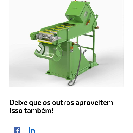
Deixe que os outros aproveitem
isso também!
Compartilhar artigo
Facebook
LinkedIn