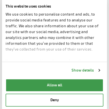
Depois de quase dois anos de testes, o pessoal da
This website uses cookies
Lujabetoni recomendaria o dispositivo para
We use cookies to personalise content and ads, to
produtores de pré-moldados e pré-misturados e
provide social media features and to analyse our
para qualquer tipo de fábrica, onde a água é usada
traffic. We also share information about your use of
para lavagem ou limpeza, por exemplo.
our site with our social media, advertising and
analytics partners who may combine it with other
"Especialmente se você não tem muito espaço, esse
information that you’ve provided to them or that
sistema é perfeito", diz Salmela. "Esse tipo de
they’ve collected from your use of their services.
inovação é realmente necessário à medida que os
requisitos ambientais se tornam mais rigorosos.
You can change cookie preferences from the
Como a água é mais limpa, a reciclagem da água é
Information about cookies
link from the bottom of
mais fácil."
Show details
the page.
Allow all
Inventores orgulhosos e ansiosos
Deny
Os inventores também acompanharam com