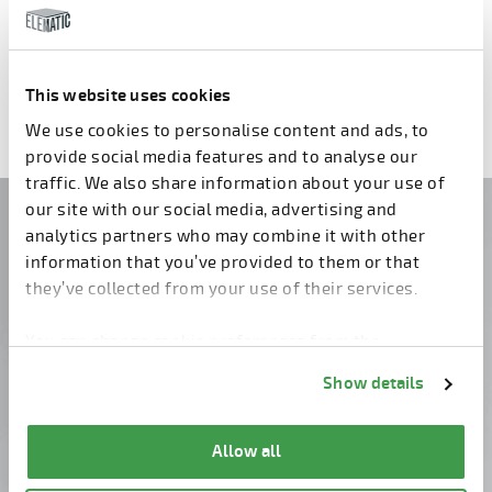
Mike Wolff
This website uses cookies
We use cookies to personalise content and ads, to
provide social media features and to analyse our
traffic. We also share information about your use of
our site with our social media, advertising and
Solicite nosso boletim
analytics partners who may combine it with other
information that you’ve provided to them or that
informativo ou entre em
they’ve collected from your use of their services.
contato conosco!
You can change cookie preferences from the
Information about cookies
link from the bottom of
Show details
the page.
Allow all