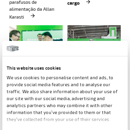
parafusos de
cargo
alimentação da Allan
Karasti
This website uses cookies
QUINTA-FEIRA, 20.4.2023
SEGUNDA-FEIRA, 2.5.2022
We use cookies to personalise content and ads, to
Inauguração oficial da
Elematic assina um
provide social media features and to analyse our
fábrica chinesa Elematic
acordo inovador com a
traffic. We also share information about your use of
PSP Projects
our site with our social media, advertising and
analytics partners who may combine it with other
information that you’ve provided to them or that
Anterior
1
2
3
4
Próximo
they’ve collected from your use of their services.