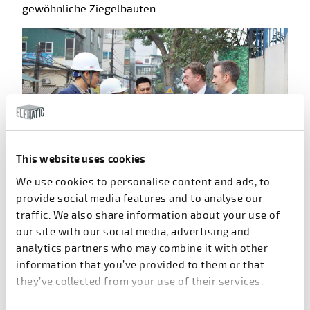
gewöhnliche Ziegelbauten.
This website uses cookies
We use cookies to personalise content and ads, to
provide social media features and to analyse our
traffic. We also share information about your use of
Matthias Jonas, Rieckermann (rechts) und Ismo Kallio, Elematic
our site with our social media, advertising and
besuchen Xuan Mai in Vietnam.
analytics partners who may combine it with other
information that you’ve provided to them or that
Einfache Installation
they’ve collected from your use of their services.
Die Überlegenheit des Endprodukts trägt zu einem