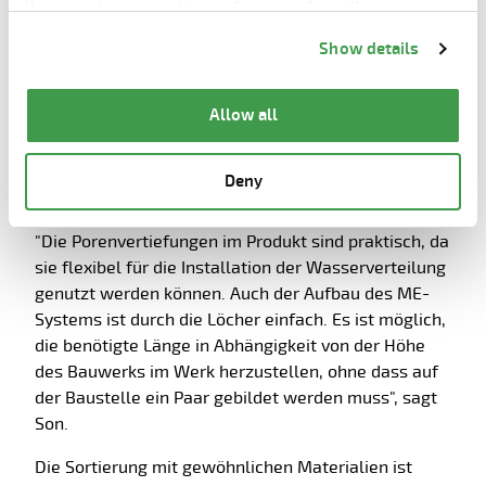
You can change cookie preferences from the
reibungslosen Ablauf der Projekte bei. Die in der
Information about cookies
link from the bottom of
Show details
Fabrik mit hoher Präzision und glatten Oberflächen
the page.
hergestellten Wände können direkt gestrichen
werden und müssen nicht verputzt werden.
Allow all
"Außerdem lassen sich die Acotec-Wände leicht
installieren, was zu einer Zeitersparnis führt", erklärt
Deny
Son.
"Die Porenvertiefungen im Produkt sind praktisch, da
sie flexibel für die Installation der Wasserverteilung
genutzt werden können. Auch der Aufbau des ME-
Systems ist durch die Löcher einfach. Es ist möglich,
die benötigte Länge in Abhängigkeit von der Höhe
des Bauwerks im Werk herzustellen, ohne dass auf
der Baustelle ein Paar gebildet werden muss", sagt
Son.
Die Sortierung mit gewöhnlichen Materialien ist