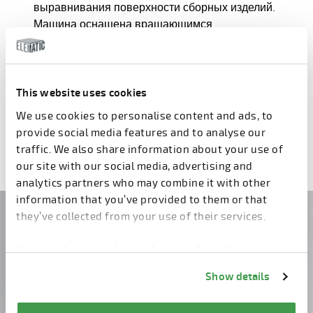
выравнивания поверхности сборных изделий.
Машина оснащена вращающимся
механизмом с вращающимся стальным
диском или плавающими лопастями, которые
выравнивают поверхность панели.
This website uses cookies
We use cookies to personalise content and ads, to
ЧИТАТЬ ДАЛЕЕ
provide social media features and to analyse our
traffic. We also share information about your use of
our site with our social media, advertising and
analytics partners who may combine it with other
information that you’ve provided to them or that
they’ve collected from your use of their services.
У вас есть вопросы?
You can change cookie preferences from the
Свяжитесь с нами!
Information about cookies
link from the bottom of
Show details
the page.