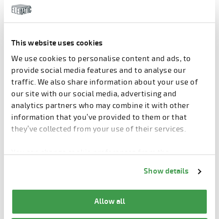
Quando todos os apartamentos têm varandas, suas
estruturas de parede de suporte de carga formam
uma linha vertical mais forte que aumenta a
aparência maciça e alta do edifício. Em blocos de
This website uses cookies
torres, isso é aceitável, mas em edifícios longos e
We use cookies to personalise content and ads, to
baixos, cria uma aparência pesada que não é
provide social media features and to analyse our
desejável.
traffic. We also share information about your use of
our site with our social media, advertising and
analytics partners who may combine it with other
information that you’ve provided to them or that
they’ve collected from your use of their services.
You can change cookie preferences from the
Atualmente, as varandas costumam ser
Information about cookies
link from the bottom of
Show details
envidraçadas e as grades das varandas também
the page.
podem ser feitas de vidro. Ao usar uma variedade de
tons de cores nas superfícies de vidro, as estruturas
Allow all
de concreto no fundo são completamente cobertas,