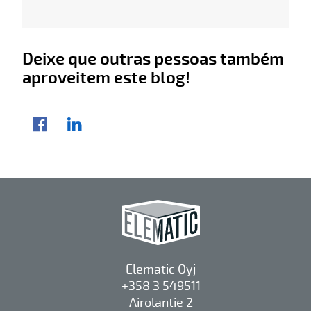
Deixe que outras pessoas também
aproveitem este blog!
Compartilhar artigo
Facebook
LinkedIn
Elematic Oyj
+358 3 549511
Airolantie 2