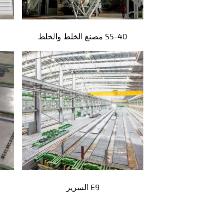
مصنع الخلط والخلط S5-40
السرير E9