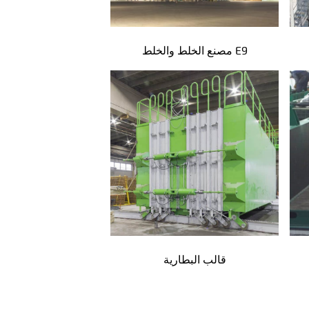
مصنع الخلط والخلط E9
قالب البطارية