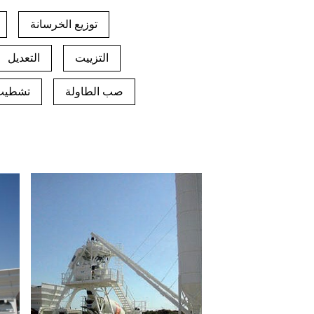
توزيع الخرسانة
التزييت
التعديل
صب الطاولة
تشطيب