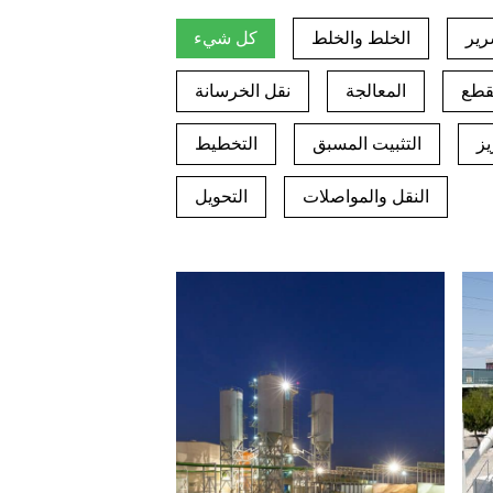
رير
الخلط والخلط
كل شيء
قطع
المعالجة
نقل الخرسانة
يز
التثبيت المسبق
التخطيط
النقل والمواصلات
التحويل
منتجات مسبقة الصب