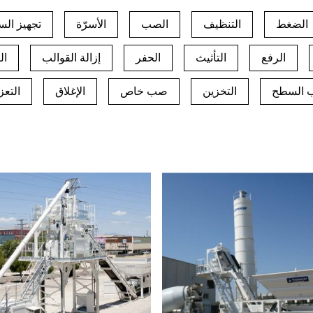
الضغط
التنظيف
الصب
الأسرّة
تجهيز الس
الرفع
التأثيث
الحفر
إزالة القوالب
ال
 السطح
التخزين
صب خاص
الإغلاق
التعز