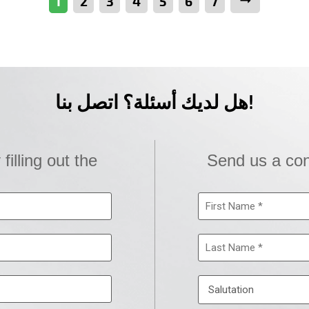
التالي
7
6
5
4
3
2
1
هل لديك أسئلة؟ اتصل بنا!