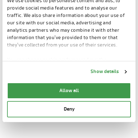
We use cookies to personalise content and ads, to
provide social media features and to analyse our
traffic. We also share information about your use of
our site with our social media, advertising and
منشار المنشار S5
analytics partners who may combine it with other
information that you’ve provided to them or that
they’ve collected from your use of their services.
ماكينة Elematic Sawpreparer S5 هي ماكينة شبه
أوتوماتيكية لقطع الألواح المجوفة من اللب المجوفة،
You can change cookie preferences from the
وتنظيف وتزييت قاع الصب وسحب خيوط ما قبل
Information about cookies
link from the bottom of
التثبيت.
Show details
the page.
يمكن للماكينة أيضًا قطع الألواح الصلبة والألواح
Allow all
المضلعة.
Deny
اقرأ المزيد