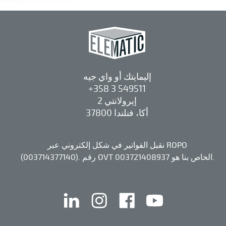
إليمايتك أو واي جيه
+358 3 549511
إيرولانتي 2
37800 أكا، فنلندا
نقبل الفواتير في شكل إلكتروني عبر ROPO
(003714377140). رقم OVT الخاص بنا هو 003721408937.
يوتيوب
الفيس بوك
إنستقرام
لينكد إن