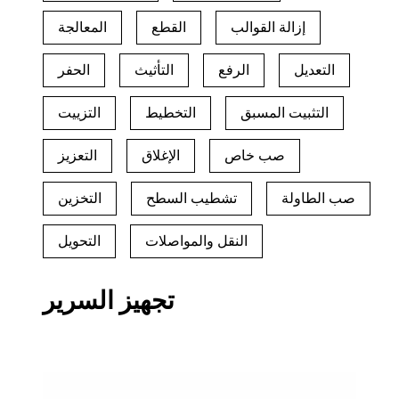
إزالة القوالب
القطع
المعالجة
التعديل
الرفع
التأثيث
الحفر
التثبيت المسبق
التخطيط
التزييت
صب خاص
الإغلاق
التعزيز
صب الطاولة
تشطيب السطح
التخزين
النقل والمواصلات
التحويل
تجهيز السرير
منتجات مسبقة الصب