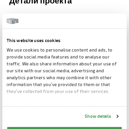
Детали проекта
Расположение
Виборг, Дания
Год постройки
2015
Архитектор
Schmidt Hammer Lassen
This website uses cookies
Architects
We use cookies to personalise content and ads, to
provide social media features and to analyse our
Строитель
КПК БЫГ А/С
traffic. We also share information about your use of
Готовые
Confac A/S
our site with our social media, advertising and
изделия
analytics partners who may combine it with other
information that you’ve provided to them or that
they’ve collected from your use of their services.
Сборные изделия
You can change cookie preferences from the
Information about cookies
link from the bottom of
Show details
the page.