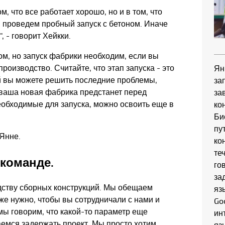
м, что все работает хорошо, но и в том, что
ы проведем пробный запуск с бетоном. Иначе
, - говорит Хейкки.
м, но запуск фабрики необходим, если вы
роизводство. Считайте, что этап запуска - это
Ян
й вы можете решить последние проблемы,
за
 ваша новая фабрика предстанет перед
за
необходимые для запуска, можно освоить еще в
ко
Би
пу
 Янне.
ко
те
 команде.
го
зад
одству сборных конструкций. Мы обещаем
яз
же нужно, чтобы вы сотрудничали с нами и
Go
мы говорим, что какой-то параметр еще
ин
аемся задержать проект. Мы просто хотим