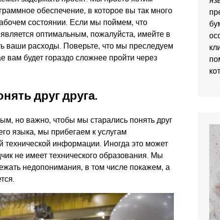
яз
граммное обеспечение, в которое вы так много
пр
абочем состоянии. Если мы поймем, что
бу
е является оптимальным, пожалуйста, имейте в
ос
ть ваши расходы. Поверьте, что мы преследуем
кл
е вам будет гораздо сложнее пройти через
по
ко
нять друг друга.
м, но важно, чтобы мы старались понять друг
щего языка, мы прибегаем к услугам
й технической информации. Иногда это может
дчик не имеет технического образования. Мы
ежать недопонимания, в том числе покажем, а
тся.