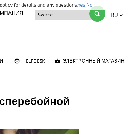
policy for details and any questions.
Yes
No
Поиск
Поиск
ОМПАНИЯ
RU
ENGLI
И!
HELPDESK
ЭЛЕКТРОННЫЙ МАГАЗИН
есперебойной