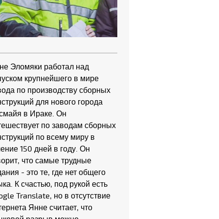
не Эломяки работал над
пуском крупнейшего в мире
вода по производству сборных
нструкций для нового города
смайя в Ираке. Он
тешествует по заводам сборных
нструкций по всему миру в
чение 150 дней в году. Он
ворит, что самые трудные
ания - это те, где нет общего
ыка. К счастью, под рукой есть
ogle Translate, но в отсутствие
тернета Янне считает, что