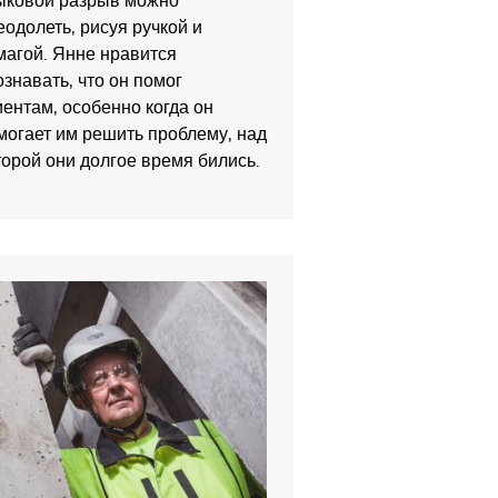
ыковой разрыв можно
еодолеть, рисуя ручкой и
магой. Янне нравится
ознавать, что он помог
иентам, особенно когда он
могает им решить проблему, над
торой они долгое время бились.