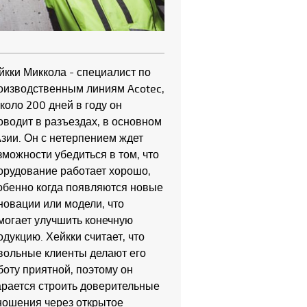
йкки Миккола - специалист по
оизводственным линиям Acotec,
около 200 дней в году он
оводит в разъездах, в основном
Азии. Он с нетерпением ждет
зможности убедиться в том, что
орудование работает хорошо,
обенно когда появляются новые
новации или модели, что
могает улучшить конечную
одукцию. Хейкки считает, что
вольные клиенты делают его
боту приятной, поэтому он
арается строить доверительные
ношения через открытое