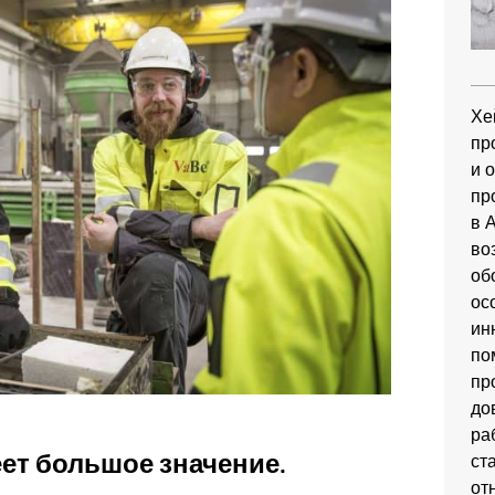
Хе
пр
и 
пр
в 
во
об
ос
ин
по
пр
до
ра
ет большое значение.
ст
от