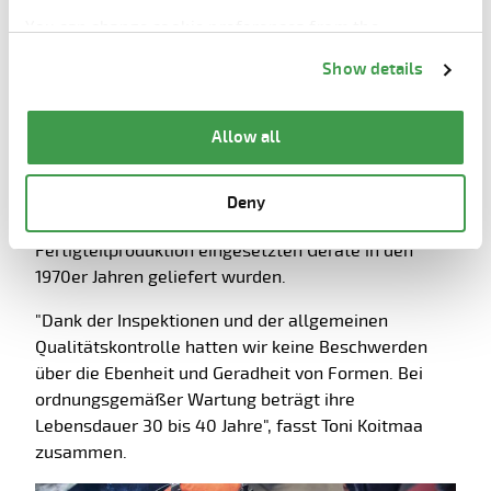
gesteuerten und vollautomatischen Schleifmaschine
You can change cookie preferences from the
geglättet. Vor der Rostschutzbehandlung und der
Information about cookies
link from the bottom of
Show details
Auslieferung an Kunden in aller Welt wird jede Form
the page.
einer Endkontrolle unterzogen.
Allow all
Elematic bietet auch für seine Formen einen
lebenslangen Service. Ein Beweis für die Qualität
der von dem Unternehmen hergestellten Formen ist,
Deny
dass einige der ältesten noch in der weltweiten
Fertigteilproduktion eingesetzten Geräte in den
1970er Jahren geliefert wurden.
"Dank der Inspektionen und der allgemeinen
Qualitätskontrolle hatten wir keine Beschwerden
über die Ebenheit und Geradheit von Formen. Bei
ordnungsgemäßer Wartung beträgt ihre
Lebensdauer 30 bis 40 Jahre", fasst Toni Koitmaa
zusammen.