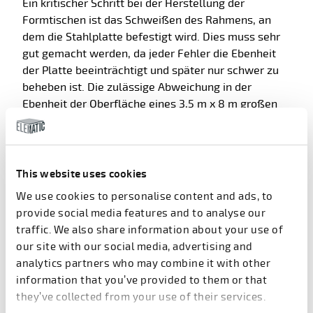
Ein kritischer Schritt bei der Herstellung der
Formtischen ist das Schweißen des Rahmens, an
dem die Stahlplatte befestigt wird. Dies muss sehr
gut gemacht werden, da jeder Fehler die Ebenheit
der Platte beeinträchtigt und später nur schwer zu
beheben ist. Die zulässige Abweichung in der
Ebenheit der Oberfläche eines 3,5 m x 8 m großen
Tisches Form beträgt beispielsweise nur wenige
Millimeter.
"Jede Form wird mindestens zweimal mit optischen
This website uses cookies
Messinstrumenten geprüft. Die erste Inspektion wird
We use cookies to personalise content and ads, to
durchgeführt, wenn der Rahmen fertig ist, und eine
provide social media features and to analyse our
weitere, wenn die Stahloberfläche am Rahmen
traffic. We also share information about your use of
befestigt ist. Falls erforderlich, werden Beulen,
our site with our social media, advertising and
Unebenheiten oder Welligkeiten durch Härten
analytics partners who may combine it with other
ausgeglichen", erklärt Kulmala.
information that you’ve provided to them or that
Nach der Befestigung am Rahmen wird die
they’ve collected from your use of their services.
Stahloberfläche mit einer sehr präzisen, digital