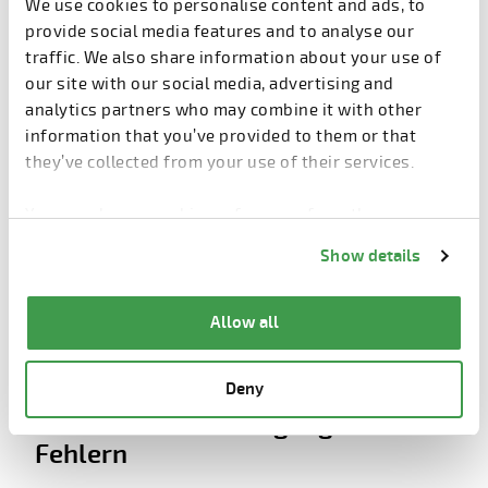
We use cookies to personalise content and ads, to
Kunden geschickt oder für die Montage von Geräten
provide social media features and to analyse our
verwendet werden.
traffic. We also share information about your use of
our site with our social media, advertising and
analytics partners who may combine it with other
information that you’ve provided to them or that
they’ve collected from your use of their services.
You can change cookie preferences from the
Information about cookies
link from the bottom of
Show details
the page.
Allow all
Deny
3. Methodischer Umgang mit
Fehlern