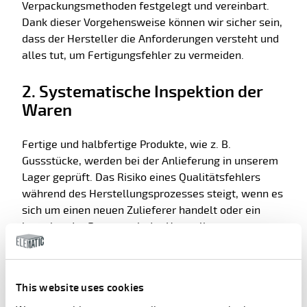
Verpackungsmethoden festgelegt und vereinbart.
Dank dieser Vorgehensweise können wir sicher sein,
dass der Hersteller die Anforderungen versteht und
alles tut, um Fertigungsfehler zu vermeiden.
2. Systematische Inspektion der
Waren
Fertige und halbfertige Produkte, wie z. B.
Gussstücke, werden bei der Anlieferung in unserem
Lager geprüft. Das Risiko eines Qualitätsfehlers
während des Herstellungsprozesses steigt, wenn es
sich um einen neuen Zulieferer handelt oder ein
bestehender Partner mit der Herstellung neuer
Produkte beginnt.
In diesen Fällen werden systematische Kontrollen
durchgeführt, um alle fehlerhaften Teile zu
This website uses cookies
erfassen, bevor die Produkte weiter an unsere