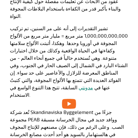
عقود من الأبحاث عن تعليمات مفصلة حول كيفية الإنتاج
والبناء بأكبر قدر من الكفاءة باستخدام البلاطات المجوفة
النواة.
تشير التقديرات إلى أنه على مر السنين، تم تركيب
1,000,000,000,000 متر مربع = مليار متر مربع من الألواح
المجوفة في أوروبا وحدها. وهكذا، أثبتت الألواح سلامتها
وكفاءتها في الحياة الواقعية وكذلك من خلال اختبارات
متنوعة. وهي تُستخدم حالياً في جميع أنحاء العالم - من
الشتاء البارد في الشمال إلى الصيف الحار في الجنوب، وفي
المناطق المعرضة للزلازل والأعاصير على حد سواء. إن
الفوائد العديدة التي تتمتع بها الألواح المجوفة، والتي كتبتُ
عنها في
مدونتي
السابقة، تتيح هذا التنوع الواسع في
الاستخدام.
تُعد شركة Skandinaviska Byggelement جزءًا من
مجموعة PEAB ووافد جديد في مجال الخرسانة مسبقة
الصب. وعلى الرغم من ذلك، فإن مصنعهم للإنتاج المجوف
في هالستهامار بالسويد هو أحد أحدث مصانع الخرسانة