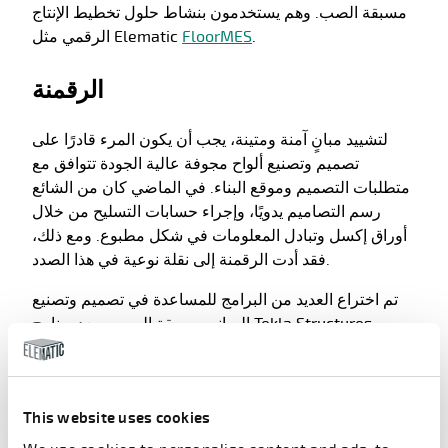
مسبقة الصب. وهم يستخدمون بنشاط حلول تخطيط الإنتاج
.
FloorMES
الرقمي مثل Elematic
الرقمنة
لتشييد مبانٍ آمنة ومتينة، يجب أن يكون المرء قادرًا على
تصميم وتصنيع ألواح مجوفة عالية الجودة تتوافق مع
متطلبات التصميم وموقع البناء. في الماضي كان من الشائع
رسم التصاميم يدويًا، وإجراء حسابات التسليح من خلال
أوراق إكسل وتبادل المعلومات في شكل مطبوع. ومع ذلك،
فقد أدت الرقمنة إلى نقلة نوعية في هذا الصدد.
تم اختراع العديد من البرامج للمساعدة في تصميم وتصنيع
المباني مسبقة الصب. ويعد برنامج Tekla Structures،
المستخدم في جميع أنحاء العالم، أحد هذه البرامج. ويشمل
البرنامج التصميم والتفصيل وإدارة المعلومات بدءًا من
التخطيط النظري إلى الإنتاج، وما بعده إلى موقع البناء.
This website uses cookies
والأكثر من ذلك هو أنه متوافق مع البرامج الأخرى التي تدعم
بشكل أكبر الإنتاج والبناء عالي الجودة للمباني مسبقة الصب.