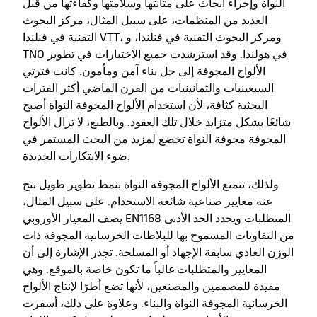
النواة وإجراء أبحاث على متانتها وسلامتها وكفاءتها من قبل
العديد من المنظمات، على سبيل المثال، مركز البحوث
التقنية في فنلندا VTT، ومركز البحوث التقنية في فنلندا، و
TNO في هولندا. وقد استرشدت جميع الاختبارات في تطوير
الألواح المجوفة إلى حل بناء آمن ومأمون. كانت فترتي
السبعينيات والثمانينيات من القرن الماضي أكثر الفترات
البحثية كثافة، لأن استخدام الألواح المجوفة النواة أصبح
شائعًا بشكل متزايد خلال تلك العقود. وبالطبع، لا تزال الألواح
المجوفة مجوفة النواة تخضع لمزيد من البحث المستمر في
ضوء الابتكارات الجديدة.
ولذلك، تتمتع الألواح المجوفة النواة بنمط تطوير طويل نتج
عنه معايير صناعية شائعة الاستخدام. على سبيل المثال،
يصف المعيار الأوروبي EN1168 المتطلبات ويحدد الحد الأدنى
من التفاوتات المسموح بها للبلاطات الخرسانية المجوفة ذات
الوزن العادي سابقة الإجهاد أو المسلحة. تجدر الإشارة إلى أن
المعايير والمتطلبات غالباً ما تكون خاصة بالموقع. وهي
مفيدة للمصممين والمصنعين، لأنها تضع أطرًا لإنتاج الألواح
الخرسانية المجوفة النواة والبناء. وعلاوة على ذلك، أسفرت