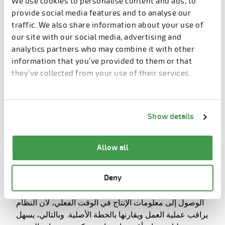
We use cookies to personalise content and ads, to
provide social media features and to analyse our
وهي أداة
ELiSLAB 2.0،
وإحدى هذه الأدوات هي Elematic
traffic. We also share information about your use of
برمجية ذكية لحسابات التسليح، تستخدمها مصانع الخرسانة
our site with our social media, advertising and
مسبقة الصب ومكاتب التصميم على حد سواء. تم تصميم
analytics partners who may combine it with other
هذه الأداة لتسريع عمليات حساب خيوط التسليح الفعالة
information that you’ve provided to them or that
والموثوقة وتصميم الألواح ذات الفتحات والحجوزات. وهي
they’ve collected from your use of their services.
الذي
Plant Control
متوافقة تمامًا مع برنامج Elematic
يساعد على تحسين الإنتاج واستخدام الموارد.
You can change cookie preferences from the
Information about cookies
link from the bottom of
Show details
وقد أفادت
الرقمنة
أيضًا عمليات الإنتاج الفعلية، وذلك بسبب
the page.
الأنظمة الآلية التي تعزز بشكل كبير إنتاج الألواح المجوفة من
خلال تحسين وموازنة خطط الإنتاج والجداول الزمنية. أشير
Allow all
هنا إلى نظام Elematic FloorMES E9، وهو نظام تنفيذ
التصنيع للإشراف على إنتاج الأرضيات مسبقة الصب
Deny
والتخطيط لها، وهو جزء من نظام Elematic Plant Control.
من خلال استخدام FloorMES، سيكون لديك دائمًا إمكانية
الوصول إلى معلومات الإنتاج في الوقت الفعلي، لأن النظام
يراقب عملية العمل ويقارنها بالخطة الأصلية. وبالتالي، يسهل