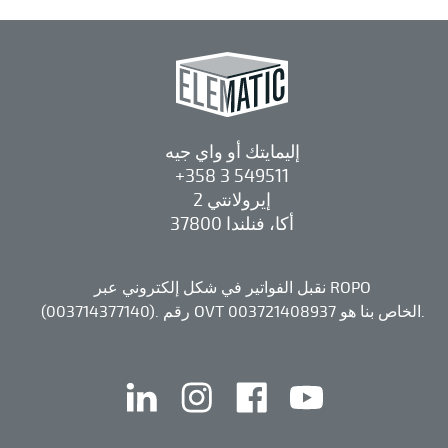
إليمايتك أو واي جيه
+358 3 549511
إيرولانتي 2
37800 أكا، فنلندا
نقبل الفواتير في شكل إلكتروني عبر ROPO
(003714377140). رقم OVT الخاص بنا هو 003721408937.
يوتيوب
الفيس بوك
إنستقرام
لينكد إن