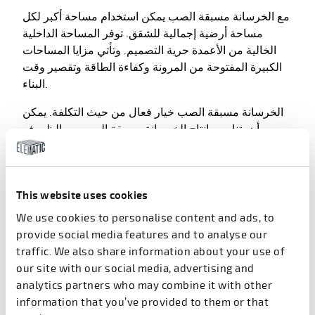
مع الخرسانة مسبقة الصب يمكن استخدام مساحة أكبر لكل
مساحة أرضية إجمالية للشقق. توفر المساحة الداخلية
الخالية من الأعمدة حرية التصميم. وتأتي مزايا المساحات
الكبيرة المفتوحة من المرونة وكفاءة الطاقة وتقصير وقت
البناء.
الخرسانة مسبقة الصب خيار فعال من حيث التكلفة. يمكن
أن يتناسب إنتاج الخرسانة مسبقة الصب مع الظروف
والموارد المحلية. يقلل استخدام الخرسانة مسبقة الصب من
التكاليف الإجمالية للبناء إلى حد كبير ويوفر عائداً أسرع
للاستثمار.
This website uses cookies
تعزل ألواح الجدران العازلة للحرارة في
We use cookies to personalise content and ads, to
جراند فيوز
provide social media features and to analyse our
traffic. We also share information about your use of
our site with our social media, advertising and
ألواح الجدران العازلة هي نوع الواجهة المهيمن في المباني
analytics partners who may combine it with other
الخرسانية مسبقة الصب. تتكون الألواح العازلة من طبقتين
information that you’ve provided to them or that
من الخرسانة وطبقة من العزل الصلب بينهما. يمكن أن يكون