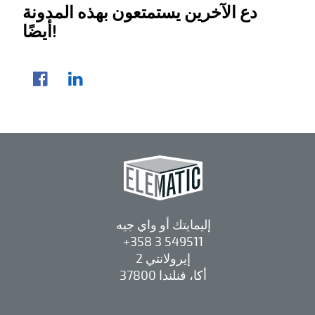
دع الآخرين يستمتعون بهذه المدونة
أيضًا!
مشاركة المقال
لينكد إن
فيسبوك
إليمايتك أو واي جيه
+358 3 549511
إيرولانتي 2
37800 أكا، فنلندا