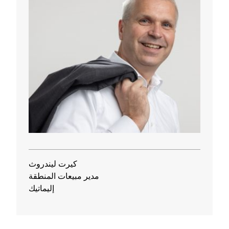
كيرت ليندروث
مدير مبيعات المنطقة
إليماتيك