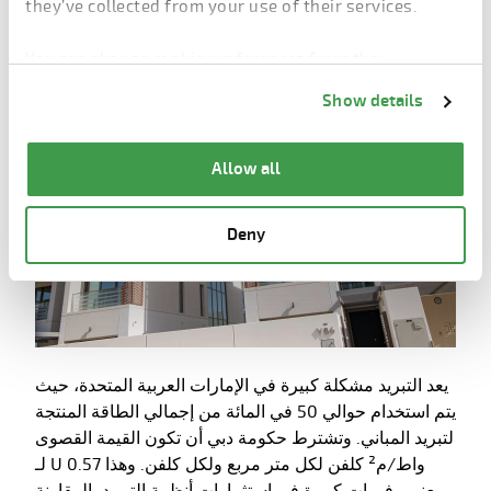
they’ve collected from your use of their services.
للطبقة الخارجية عدة أشكال وأنماط. في جراند فيوز، تُصنع
الواجهات باستخدام الخرسانة الرمادية ومطلية.
You can change cookie preferences from the
Information about cookies
link from the bottom of
Show details
the page.
Allow all
Deny
يعد التبريد مشكلة كبيرة في الإمارات العربية المتحدة، حيث
يتم استخدام حوالي 50 في المائة من إجمالي الطاقة المنتجة
لتبريد المباني. وتشترط حكومة دبي أن تكون القيمة القصوى
لـ U 0.57 واط/م² كلفن لكل متر مربع ولكل كلفن. وهذا