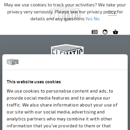
تخطي التنقل
May we use cookies to track your activities? We take your
privacy very seriously. Please see our privacy policy for
details and any questions.
Yes
No
إليمايتك أو واي جيه
+358 3 549511
This website uses cookies
إيرولانتي 2
We use cookies to personalise content and ads, to
37800 أكا، فنلندا
provide social media features and to analyse our
traffic. We also share information about your use of
our site with our social media, advertising and
نقبل الفواتير في شكل إلكتروني عبر ROPO
analytics partners who may combine it with other
(003714377140). رقم OVT الخاص بنا هو 003721408937.
information that you’ve provided to them or that