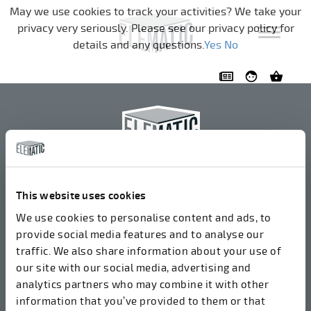
تخطي التنقل
May we use cookies to track your activities? We take your
privacy very seriously. Please see our privacy policy for
details and any questions.
Yes
No
إليمايتك أو واي جيه
+358 3 549511
This website uses cookies
إيرولانتي 2
We use cookies to personalise content and ads, to
37800 أكا، فنلندا
provide social media features and to analyse our
traffic. We also share information about your use of
our site with our social media, advertising and
نقبل الفواتير في شكل إلكتروني عبر ROPO
analytics partners who may combine it with other
(003714377140). رقم OVT الخاص بنا هو 003721408937.
information that you’ve provided to them or that