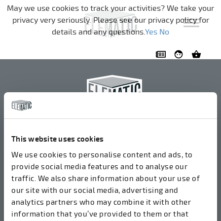
تخطي التنقل
May we use cookies to track your activities? We take your
privacy very seriously. Please see our privacy policy for
details and any questions.
Yes
No
إليمايتك أو واي جيه
+358 3 549511
This website uses cookies
إيرولانتي 2
We use cookies to personalise content and ads, to
37800 أكا، فنلندا
provide social media features and to analyse our
traffic. We also share information about your use of
our site with our social media, advertising and
نقبل الفواتير في شكل إلكتروني عبر ROPO
analytics partners who may combine it with other
(003714377140). رقم OVT الخاص بنا هو 003721408937.
information that you’ve provided to them or that