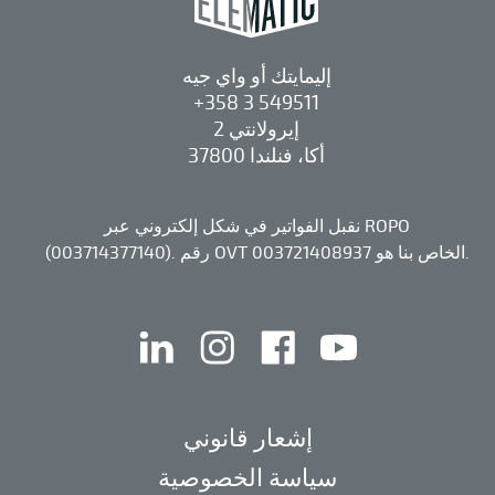
إليمايتك أو واي جيه
+358 3 549511
إيرولانتي 2
37800 أكا، فنلندا
نقبل الفواتير في شكل إلكتروني عبر ROPO
(003714377140). رقم OVT الخاص بنا هو 003721408937.
يوتيوب
الفيس بوك
إنستقرام
لينكد إن
إشعار قانوني
سياسة الخصوصية