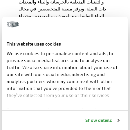
والتقنيات المتعلقة بالخرسانة والبناء والمعدات
ذات الصلة. ويوفر منصة للمتخصصين في مجال
البناء للتواصل مع الموردين والمصنعين وخبراء
القطاع لتبادل الأفكار والمعارف والرؤى.
ويستقطب هذا الحدث مجموعة متنوعة من الزوار،
بما في ذلك المهندسين المعماريين والمهندسين
والمقاولين ومديري المشاريع.
This website uses cookies
من المقرر أن تجمع الدورة الثانية عشرة لمعرض
We use cookies to personalise content and ads, to
"وورلد أوف كونكريت إنديا" (WoCI)، المقرر
provide social media features and to analyse our
عقدها في الفترة من 3 إلى 5 يونيو 2026، خبراء
traffic. We also share information about your use of
القطاع، وتشهد مشاركة أكثر من 300 عارض
our site with our social media, advertising and
عالمي، لتعرض أحدث المنتجات والتقنيات
analytics partners who may combine it with other
والابتكارات في صناعة الخرسانة.
information that you’ve provided to them or that
they’ve collected from your use of their services.
التاريخ
You can change cookie preferences from the
Information about cookies
link from the bottom of
3 يونيو 2026 - 5 يونيو 2026
Show details
the page.
الموقع