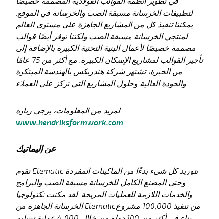
في تطوير أنظمة القوالب الفولاذية المصممة خصيصًا
لتطبيقات الخرسانة مسبقة الصب والخرسانة في الموقع.
يمكننا تنفيذ كل من المشاريع الجاهزة على مستوى العالم
لمنتجي الخرسانة مسبقة الصب ولكننا نوفر أيضًا قوالب
مصممة خصيصًا لأعمال البنية التحتية الكبيرة بالإضافة إلى
تأجير القوالب لمشاريع الإسكان الكبيرة. مع أكثر من 75 عامًا
من الخبرة، تشتهر شركة هندريكس بالهندسة المبتكرة
والجودة العالية وحلول المشاريع التي تركز على العملاء.
لمزيد من المعلومات، يرجى زيارة
www.hendriksformwork.com
عن إليماتيك
تقوم Elematic بتوريد كل شيء بدءًا من الماكينات المفردة
وحتى المصنع الكامل للخرسانة مسبقة الصب والبرامج
والخدمات اللازمة للعمليات المربحة. لقد مكنت تكنولوجيا
الخرسانة الجاهزة من Elematicمن تنفيذ 100,000 مشروع
بناء في أكثر من 100 دولة من خلال 4,000 عملية تسليم