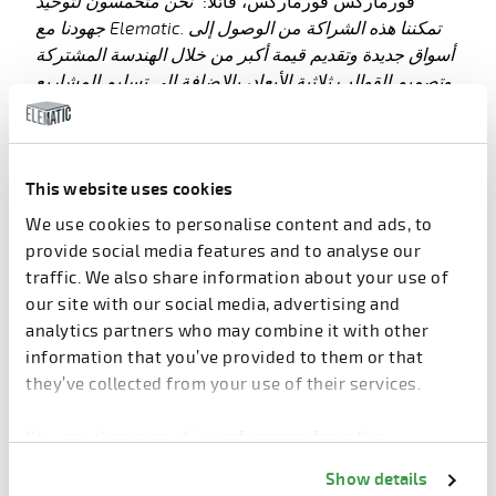
فورماركس فورماركس، قائلاً:
"نحن متحمسون لتوحيد
جهودنا مع Elematic. تمكننا هذه الشراكة من الوصول إلى
أسواق جديدة وتقديم قيمة أكبر من خلال الهندسة المشتركة
وتصميم القوالب ثلاثية الأبعاد، بالإضافة إلى تسليم المشاريع
والخدمات. وسيستفيد عملاؤنا المشتركون من مزيج سلس
من الابتكار الصناعي والخبرة العملية والتطبيقية."
This website uses cookies
رؤية مشتركة لبناء أكثر ذكاءً
We use cookies to personalise content and ads, to
provide social media features and to analyse our
يركز هذا التعاون على تعزيز نتائج العملاء من خلال توفير
traffic. We also share information about your use of
مزايا من خلال قوالب صب الأنفاق المبتكرة، بالإضافة إلى
our site with our social media, advertising and
المعرفة الرائدة عالميًا في مجال الخرسانة مسبقة الصب،
analytics partners who may combine it with other
مما يضمن السرعة والجودة والسلامة والكفاءة لعملائنا،
information that you’ve provided to them or that
بالإضافة إلى فعالية التكلفة.
they’ve collected from your use of their services.
عندما يتعلق الأمر بالمباني الشاهقة، توفر القوالب النفقية
You can change cookie preferences from the
إمكانية الارتفاع في المباني الشاهقة، ومعالجة قوى الزلازل
Information about cookies
link from the bottom of
Show details
والرياح، وحل التحديات التي تواجهها بعض الأسواق في
the page.