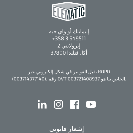
إليمايتك أو واي جيه
+358 3 549511
إيرولانتي 2
37800 أكا، فنلندا
نقبل الفواتير في شكل إلكتروني عبر ROPO
(003714377140). رقم OVT الخاص بنا هو 003721408937.
يوتيوب
الفيس بوك
إنستقرام
لينكد إن
إشعار قانوني