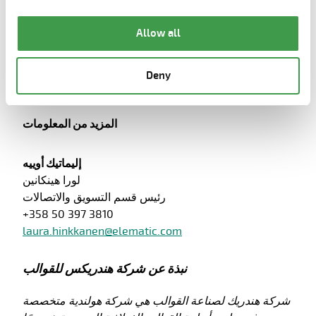
المباني مسبقة الصب.
Allow all
ستبدأ الشركتان في التطبيق التجريبي للحلول المشتركة في
مشاريع مختارة في الهند خلال الربع الرابع من عام 2025،
Deny
مع توقع توافرها على نطاق عالمي أوسع في عام 2026.
المزيد من المعلومات
إليماتيك أوييه
لورا هينكانين
رئيس قسم التسويق والاتصالات
+358 50 397 3810
laura.hinkkanen@elematic.com
نبذة عن شركة هندريكس للقوالب
شركة هندريك لصناعة القوالب هي شركة هولندية متخصصة