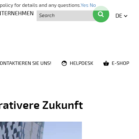
policy for details and any questions.
Yes
No
Suche
Suche
NTERNEHMEN
DE
ENGLI
ONTAKTIEREN SIE UNS!
HELPDESK
E-SHOP
rativere Zukunft