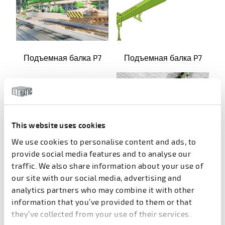
Подъемная балка P7
Подъемная балка P7
This website uses cookies
We use cookies to personalise content and ads, to
provide social media features and to analyse our
traffic. We also share information about your use of
Подъемная балка S5
Подъемные зажимы S5
our site with our social media, advertising and
analytics partners who may combine it with other
information that you’ve provided to them or that
Предыдущий
2
3
4
5
6
7
8
Следу
they’ve collected from your use of their services.