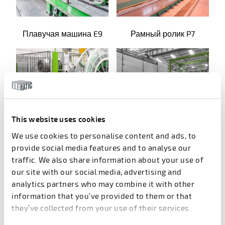
Плавучая машина E9
Рамный ролик P7
This website uses cookies
We use cookies to personalise content and ads, to
Свежая пила для
Лифт E9
provide social media features and to analyse our
бетона S5
traffic. We also share information about your use of
our site with our social media, advertising and
analytics partners who may combine it with other
Предыдущий
1
2
3
4
5
6
7
Следую
information that you’ve provided to them or that
they’ve collected from your use of their services.