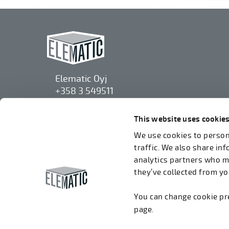
Elematic Oyj
+358 3 549511
Airolantie 2
37800 Акаа, Финляндия
This website uses cookie
We use cookies to persona
Мы принимаем счета в электронном
traffic. We also share in
формате через ROPO (003714377140). Наш
analytics partners who m
OVT: 003721408937.
they’ve collected from you
You can change cookie p
page.