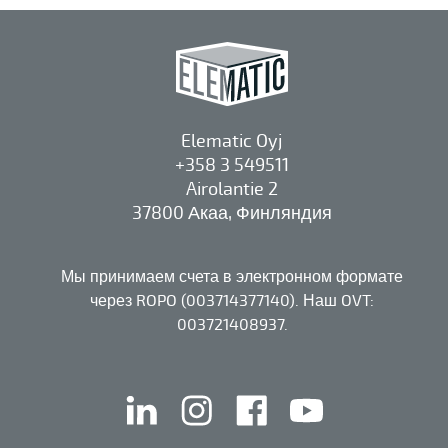
Elematic Oyj
+358 3 549511
Airolantie 2
37800 Акаа, Финляндия
Мы принимаем счета в электронном формате
через ROPO (003714377140). Наш OVT:
003721408937.
linkedin
instagram
facebook
youtube