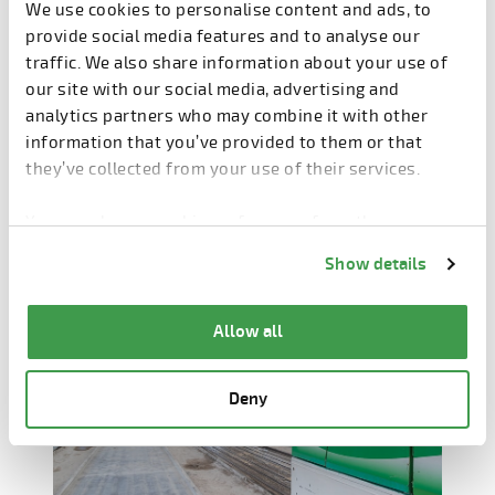
We use cookies to personalise content and ads, to
provide social media features and to analyse our
Elematic Bed P7 - это литейная станина,
traffic. We also share information about your use of
предназначенная для производства
our site with our social media, advertising and
пустотелых плит, полуплит, массивных плит,
analytics partners who may combine it with other
балок и тяжелых колонн, в том числе.
information that you’ve provided to them or that
they’ve collected from your use of their services.
ЧИТАТЬ ДАЛЕЕ
You can change cookie preferences from the
Information about cookies
link from the bottom of
Show details
the page.
Allow all
Deny