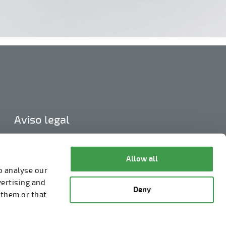
Aviso legal
Política de privacidade
Informações sobre cookies
Allow all
o analyse our
Denúncia de irregularidades
vertising and
Deny
 them or that