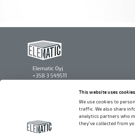
Elematic Oyj
+358 3 549511
Airolantie 2
37800 Akaa, Finlândia
This website uses cookie
We use cookies to persona
Aceitamos faturas em formato eletrônico
traffic. We also share in
através do ROPO (003714377140). Nosso OVT
analytics partners who m
é 003721408937.
they’ve collected from you