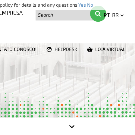
policy for details and any questions.
Yes
No
Pesquisa
Pesquisa
EMPRESA
PT-BR
ENGLIS
NTATO CONOSCO!
HELPDESK
LOJA VIRTUAL