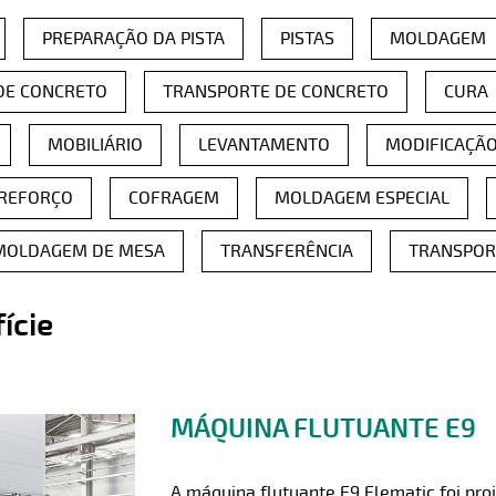
PREPARAÇÃO DA PISTA
PISTAS
MOLDAGEM
 DE CONCRETO
TRANSPORTE DE CONCRETO
CURA
MOBILIÁRIO
LEVANTAMENTO
MODIFICAÇÃ
REFORÇO
COFRAGEM
MOLDAGEM ESPECIAL
MOLDAGEM DE MESA
TRANSFERÊNCIA
TRANSPOR
ície
os
MÁQUINA FLUTUANTE E9
A máquina flutuante E9 Elematic foi proj