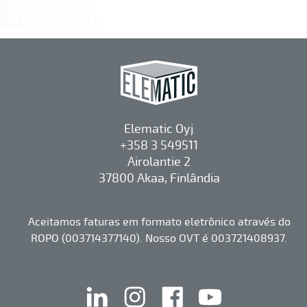
Elematic Oyj
+358 3 549511
Airolantie 2
37800 Akaa, Finlândia
Aceitamos faturas em formato eletrônico através do
ROPO (003714377140). Nosso OVT é 003721408937.
linkedin
instagram
facebook
youtube