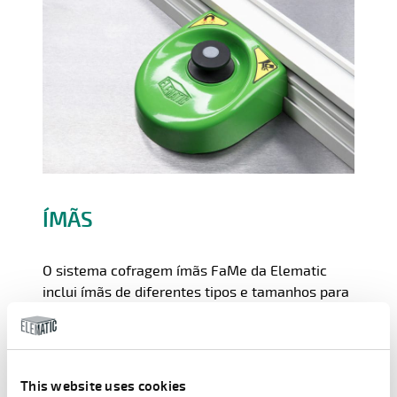
ÍMÃS
O sistema cofragem ímãs FaMe da Elematic
inclui ímãs de diferentes tipos e tamanhos para
várias finalidades. Os ímãs incluem ímãs de
botão de pressão do tipo mandíbula
patenteados e ímãs especiais para altas
temperaturas.
This website uses cookies