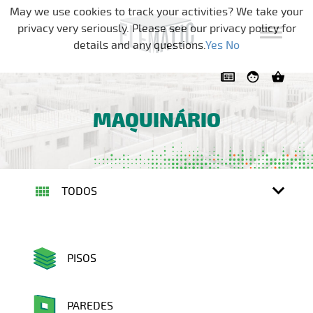
Pular a navegação
May we use cookies to track your activities? We take your
privacy very seriously. Please see our privacy policy for
details and any questions.
Yes
No
MAQUINÁRIO
TODOS
PISOS
PAREDES