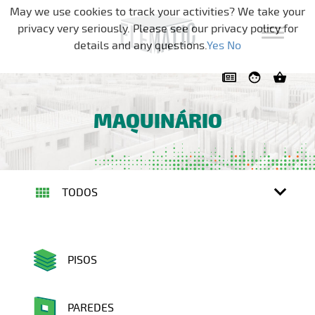
Pular a navegação
May we use cookies to track your activities? We take your
privacy very seriously. Please see our privacy policy for
details and any questions.
Yes
No
MAQUINÁRIO
TODOS
PISOS
PAREDES