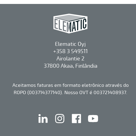
Elematic Oyj
+358 3 549511
Airolantie 2
37800 Akaa, Finlândia
Aceitamos faturas em formato eletrônico através do
ROPO (003714377140). Nosso OVT é 003721408937.
linkedin
instagram
facebook
youtube