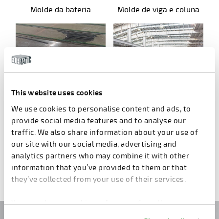
Molde da bateria
Molde de viga e coluna
This website uses cookies
We use cookies to personalise content and ads, to
pista E9
pista E9
provide social media features and to analyse our
traffic. We also share information about your use of
our site with our social media, advertising and
1
2
3
4
5
6
7
Próximo
analytics partners who may combine it with other
information that you’ve provided to them or that
they’ve collected from your use of their services.
You can change cookie preferences from the
Information about cookies
link from the bottom of