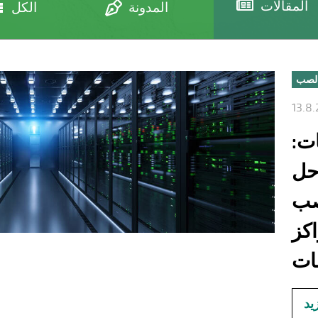
المقالات
المدونة
الكل
الصب
ات:
ل Elematicللحلول
صب
كز
يد