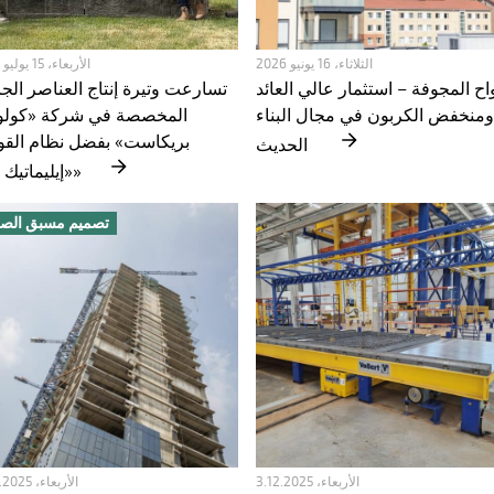
الثلاثاء، 16 يونيو 2026
الأربعاء، 15 يوليو 2026
واح المجوفة – استثمار عالي العائد
تسارعت وتيرة إنتاج العناصر الج
ومنخفض الكربون في مجال البناء
المخصصة في شركة «كولوم
بريكاست» بفضل نظام القو
الحديث
«إيليماتيك فايم»
تصميم مسبق الص
الأربعاء، 3.12.2025
الأربعاء، 10.12.2025