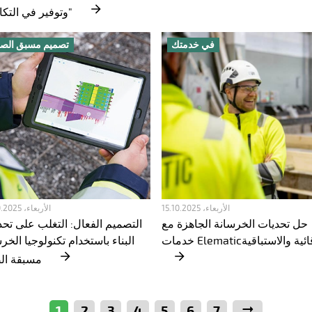
وتوفير في التكاليف"
في خدمتك
تصميم مسبق الص
الأربعاء، 15.10.2025
الأربعاء، 22.10.2025
حل تحديات الخرسانة الجاهزة مع
التصميم الفعال: التغلب على تحد
البناء باستخدام تكنولوجيا الخر
مسبقة الصب
التالي
7
6
5
4
3
2
1