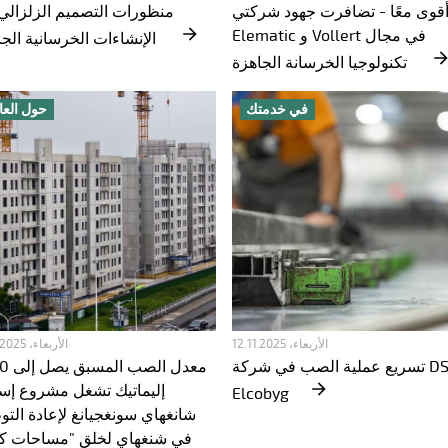
قوى معًا - تضافرت جهود شركتي
منظورات التصميم الزلزالي
Elematic و Vollert في مجال
الإنشاءات الخرسانية الجاهزة
تكنولوجيا الخرسانة الجاهزة
في خدمتك
حول العا
الأربعاء، 12.11.2025
الأربعاء، 19.11.2025
تسريع عملية الصب في شركة DS
إليماتيك تشغل مشروع إس
Elcobyg
شانغهاي سونغجيانغ لإعادة الت
في شنغهاي لخلق "مساحات كب